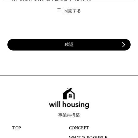
同意する
個人情報の利用
取得した個人情報は、取得の際に示した利用目的もしくは、
それと合理的な関連性のある範囲内で、業務の遂行上必要な
限りにおいて利用します。
個人情報の共同利用
個人情報を第三者との間で共同利用し、または、個人情報の
取り扱いを第三者に委託する場合には、共同利用の相手方お
よび第三者に対し、個人情報の適正な利用を実施するための
監督を行います。
個人情報の第三者提供
法令に定める場合、本サイトの運営委託会社を除き、個人情
報を事前に本人の同意を得ることなく第三者に提供すること
はありません。
事業再構築
個人情報の管理
個人情報の正確性および最新性を保つよう努力し、適正な取
TOP
CONCEPT
り扱いと管理を実施するための体制を構築するとともに個人
WHAT’S POSSIBLE